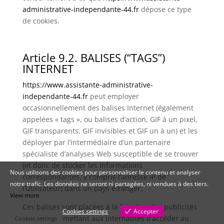
administrative-independante-44.fr
dépose ce type
de cookies.
Article 9.2. BALISES (“TAGS”)
INTERNET
https://www.assistante-administrative-
independante-44.fr
peut employer
occasionnellement des balises Internet (également
appelées « tags », ou balises d’action, GIF à un pixel,
GIF transparents, GIF invisibles et GIF un à un) et les
déployer par l’intermédiaire d’un partenaire
spécialiste d’analyses Web susceptible de se trouver
(et donc de stocker les informations
Nous utilisons des cookies pour personnaliser le contenu et analyser
correspondantes, y compris l’adresse IP de
notre trafic. Les données ne seront ni partagées, ni vendues à des tiers.
l’Utilisateur) dans un pays étranger.
View more
Ces balises sont placées à la fois dans les publicités
Cookies settings
Accepter
en ligne permettant aux internautes d’accéder au
Cookies settings